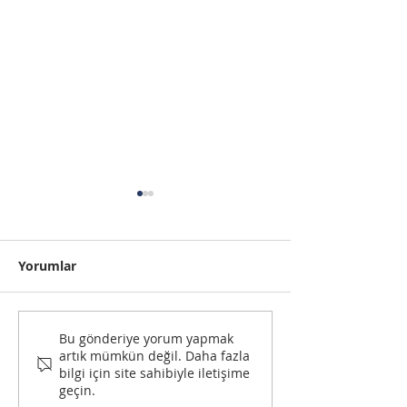
Yorumlar
Arsa Yatırımı Nasıl
Ümraniye İnşa
Bu gönderiye yorum yapmak
artık mümkün değil. Daha fazla
Yapılır? Everans Arsa
Firmaları: Eve
bilgi için site sahibiyle iletişime
ile Akıllı Yatırımın
ile Kalite ve 
geçin.